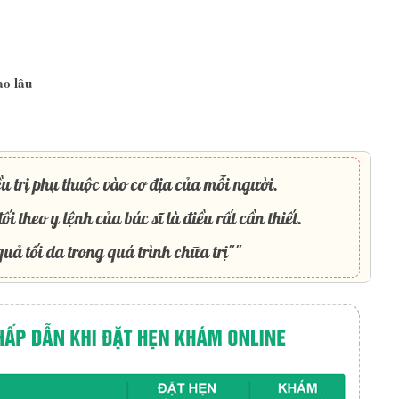
ao lâu
u trị phụ thuộc vào cơ địa của mỗi người.
ối theo y lệnh của bác sĩ là điều rất cần thiết.
uả tối đa trong quá trình chữa trị""