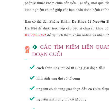
pháp kĩ thuật khám chữa tiên tiến. Tại đây, mọi quá tr
kinh nghiệm có thể giúp các bạn chẩn đoán bệnh chín
Bạn có thể đến
Phòng Khám Đa Khoa 52 Nguyễn Tr
Hà Nội
để được trực tiếp các bác sĩ chuyên khoa củ
03.5335.5252
để đặt lịch thăm khám online và nhận tư
CÁC TÌM KIẾM LIÊN QUA
ĐOẠN CUỐI
cách chữa
đầu
ung thư cổ tử cung giai đoạn
hình ảnh
ung thư cổ tử cung
đầu có chữa đượ
ung thư cổ tử cung giai đoạn
nguyên nhân
ung thư cổ tử cung