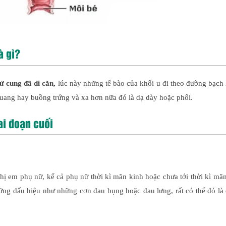
à gì?
tử cung đã di căn,
lúc này những tế bào của khối u đi theo đường bạch
uang hay buồng trứng và xa hơn nữa đó là dạ dày hoặc phổi.
ai đoạn cuối
ị em phụ nữ, kể cả phụ nữ thời kì mãn kinh hoặc chưa tới thời kì mãn
g dấu hiệu như những cơn đau bụng hoặc đau lưng, rất có thể đó là 