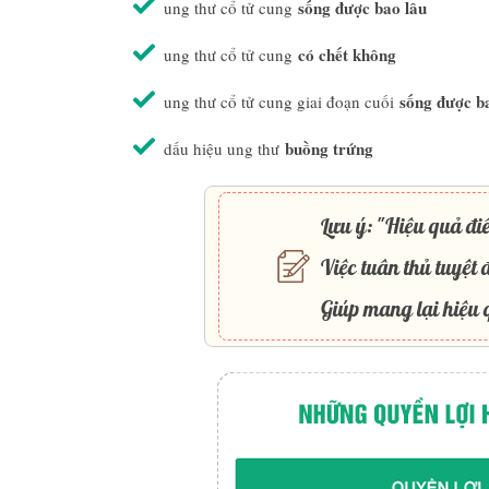
sống được bao lâu
ung thư cổ tử cung
có chết không
ung thư cổ tử cung
sống được b
ung thư cổ tử cung giai đoạn cuối
buồng trứng
dấu hiệu ung thư
Lưu ý: "Hiệu quả điề
Việc tuân thủ tuyệt đ
Giúp mang lại hiệu q