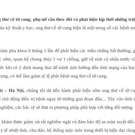
g thư cổ tử cung, phụ nữ cần theo dõi và phát hiện kịp thời những tr
 của kỹ thuật y học, ung thư cổ tử cung hiện là một trong số các bệnh u
hám phụ khoa 6 tháng 1 lần để phát hiện các triệu chứng bất thường, 
c sớm, quan hệ chung thủy 1 vợ 1 chồng, giữ vệ sinh cá nhân trước v
rước khi có ý định mang thai để tránh ảnh hưởng đến tính mạng của ha
, có thể làm giảm tỷ lệ phát bệnh ung thư cổ tử cung.
i – Hà Nội,
chúng tôi đã tiến hành phát hiện sớm ung thư cổ tử c
chủ động điều trị bệnh ngay từ những giai đoạn đầu… Tùy vào tình t
nghiệm, các bác sỹ sẽ đưa ra phương pháp phù hợp với từng đối tượng.
 khám được giám sát rất nghiêm ngặt và đảm bảo độ an toàn tuyệt đối
y tế nhiệt tình, chu đáo, hệ thống máy móc trang thiết bị hiện đại cù