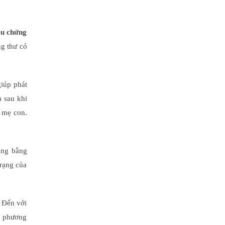
iệu chứng
ng thư có
giúp phát
à sau khi
i mẹ con.
ung bằng
rạng của
. Đến với
ng phương