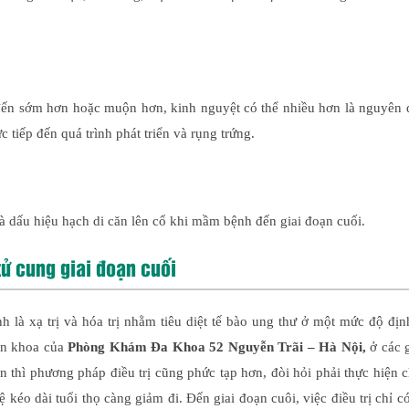
 đến sớm hơn hoặc muộn hơn, kinh nguyệt có thể nhiều hơn là nguyên 
c tiếp đến quá trình phát triển và rụng trứng.
là dấu hiệu hạch di căn lên cổ khi mầm bệnh đến giai đoạn cuối.
tử cung giai đoạn cuối
h là xạ trị và hóa trị nhằm tiêu diệt tế bào ung thư ở một mức độ đị
yên khoa của
Phòng Khám Đa Khoa 52 Nguyễn Trãi – Hà Nội,
ở các g
 thì phương pháp điều trị cũng phức tạp hơn, đòi hỏi phải thực hiện 
 kéo dài tuổi thọ càng giảm đi. Đến giai đoạn cuôi, việc điều trị chỉ c