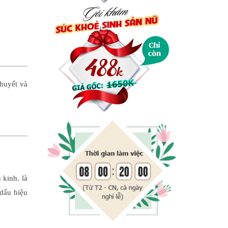
 huyết và
 kinh. là
dấu hiệu