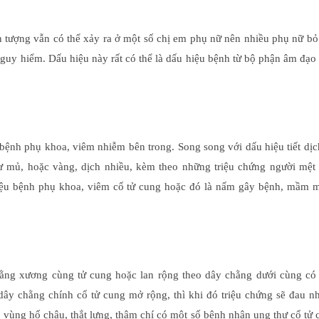
n tượng vẫn có thể xảy ra ở một số chị em phụ nữ nên nhiều phụ nữ b
guy hiểm. Dấu hiệu này rất có thể là dấu hiệu bệnh từ bộ phận âm đạo
bệnh phụ khoa, viêm nhiễm bên trong. Song song với dấu hiệu tiết dị
ư mủ, hoặc vàng, dịch nhiều, kèm theo những triệu chứng người mệt
hiệu bệnh phụ khoa, viêm cổ tử cung hoặc đó là nấm gây bệnh, mầm 
ng xương cùng tử cung hoặc lan rộng theo dây chằng dưới cùng có 
dây chằng chính cổ tử cung mở rộng, thì khi đó triệu chứng sẽ đau n
ên vùng hố chậu, thắt lưng, thậm chí có một số bệnh nhân ung thư cổ tử