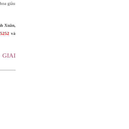
khoa giàu
nh Xuân,
.5252
và
GIAI