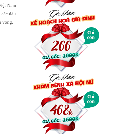
 Việt Nam
 các dấu
hi vọng.