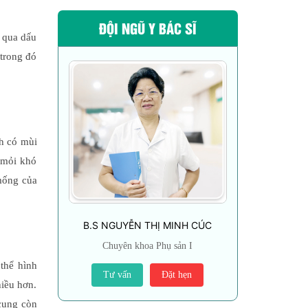
ĐỘI NGŨ Y BÁC SĨ
ỏ qua dấu
 trong đó
ch có mùi
 mỏi khó
mống của
B.S NGUYỄN THỊ MINH CÚC
Chuyên khoa Phụ sản I
thể hình
Tư vấn
Đặt hẹn
hiều hơn.
 cung còn