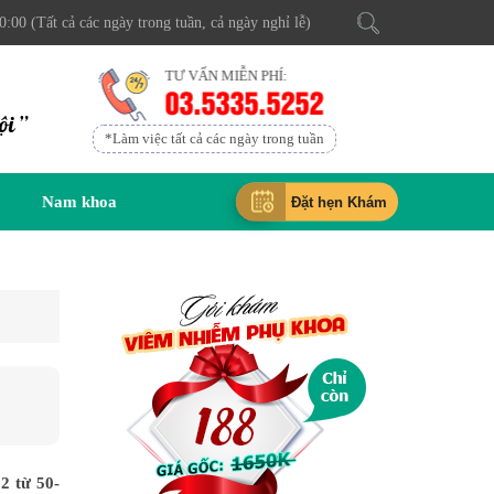
0:00 (Tất cả các ngày trong tuần, cả ngày nghỉ lễ)
TƯ VẤN MIỄN PHÍ:
03.5335.5252
ội ”
*Làm việc tất cả các ngày trong tuần
Nam khoa
Đặt hẹn Khám
2 từ 50-