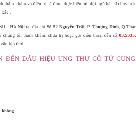
ình thăm khám và điều trị sẽ được thực hiện bởi đội ngũ bác sĩ chuyên 
h xác .
ãi – Hà Nội
tại địa chỉ
Số 52 Nguyễn Trãi, P. Thượng Đình, Q.Tha
a chúng tôi thăm khám, chữa trị hoặc gọi điện thoại đến số
03.5335
 vấn kịp thời.
N ĐẾN DẤU HIỆU UNG THƯ CỔ TỬ CUNG 
c không