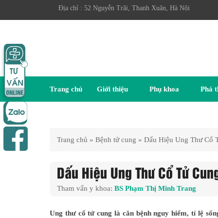
Địa chỉ : 52 Nguyễn Trãi, Thanh Xuân, Hà Nội
Trang chủ
Giới thiệu
Phụ khoa
Phá t
Trang chủ
»
Bệnh tử cung
»
Dấu Hiệu Ung Thư Cổ T
Dấu Hiệu Ung Thư Cổ Tử Cung
Tham vấn y khoa:
BS Phạm Thị Minh Trang
Ung thư cổ tử cung là căn bệnh nguy hiểm, tỉ lệ sốn