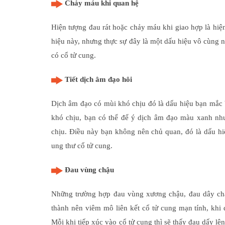
Chảy máu khi quan hệ
Hiện tượng đau rát hoặc chảy máu khi giao hợp là hiệ
hiệu này, nhưng thực sự đây là một dấu hiệu vô cùng n
có cổ tử cung.
Tiết dịch âm đạo hôi
Dịch âm đạo có mùi khó chịu đó là dấu hiệu bạn mắc 
khó chịu, bạn có thể để ý dịch âm đạo màu xanh nh
chịu. Điều này bạn không nên chủ quan, đó là dấu 
ung thư cổ tử cung.
Đau vùng chậu
Những trường hợp đau vùng xương chậu, đau dây chằ
thành nên viêm mô liên kết cổ tử cung mạn tính, khi 
Mỗi khi tiếp xúc vào cổ tử cung thì sẽ thấy đau dấy l