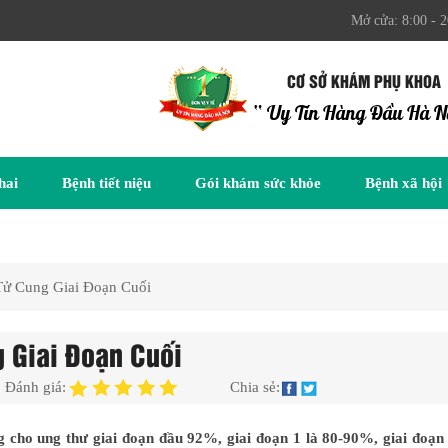
Mở cửa: 8:00 - 2
CƠ SỞ KHÁM PHỤ KHOA
“ Uy Tín Hàng Đầu Hà N
hai
Bệnh tiết niệu
Gói khám sức khỏe
Bệnh xã hội
ử Cung Giai Đoạn Cuối
 Giai Đoạn Cuối
Đánh giá:
Chia sẻ:
g cho ung thư giai đoạn đầu 92%, giai đoạn 1 là 80-90%, giai đoạn 