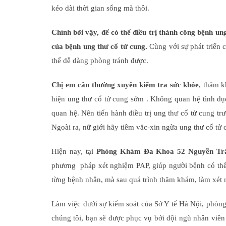
kéo dài thời gian sống mà thôi.
Chính bởi vậy, để có thể điều trị thành công bệnh un
của bệnh ung thư cổ tử cung.
Cùng với sự phát triển
thể dễ dàng phòng tránh được.
Chị em cần thường xuyên kiểm tra sức khỏe
, thăm k
hiện ung thư cổ tử cung sớm . Không quan hệ tình dụ
quan hệ. Nên tiến hành điều trị ung thư cổ tử cung t
Ngoài ra, nữ giới hãy tiêm văc-xin ngừa ung thư cổ tử cung
Hiện nay, tại
Phòng Khám Đa Khoa 52 Nguyễn Trã
phương pháp xét nghiệm PAP, giúp người bệnh có thể 
từng bệnh nhân, mà sau quá trình thăm khám, làm xét 
Làm việc dưới sự kiểm soát của Sở Y tế Hà Nội, phòng
chúng tôi, bạn sẽ được phục vụ bởi đội ngũ nhân viên 