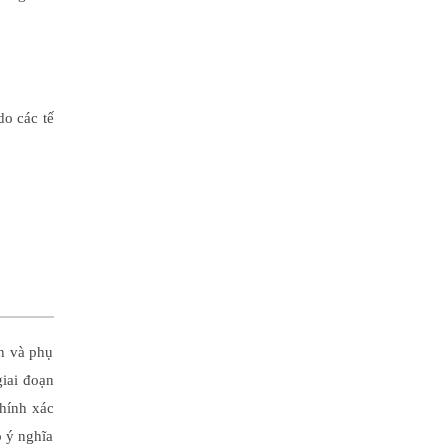
do các tế
nh và phụ
iai đoạn
chính xác
ó ý nghĩa