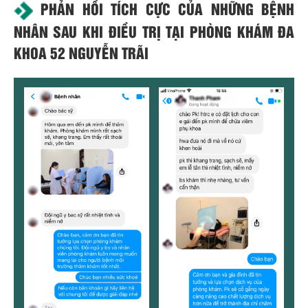
PHẢN HỒI TÍCH CỰC CỦA NHỮNG BỆNH
NHÂN SAU KHI ĐIỀU TRỊ TẠI PHÒNG KHÁM ĐA
KHOA 52 NGUYỄN TRÃI