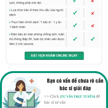
Bạn có vấn đề chưa rõ cần
bác sĩ giải đáp
>> Click
để
[TƯ VẤN TRỰC TUYẾN]
bác sĩ tư vấn