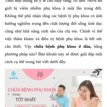
Theo một thống kê y tế cho thấy rằng: có đến >80% nữ
hai
giới bị viêm nhiễm phụ khoa ít một lần trong đời.
ệnh
Không thể phủ nhận rằng các bệnh lý phụ khoa có ảnh
iết
hưởng nghiêm trọng đến chất lượng đời sống tình dục
iệu
cũng như khả năng sinh sản của chị em. Chính vì thế
ói
việc thăm khám và điều trị bệnh phụ khoa là hết sức
khám
cần thiết. Vậy
chữa bệnh phụ khoa ở đâu,
bằng
ức
phương pháp nào? Băn khoăn này sẽ được giải đáp một
hỏe
cách cụ thể trong bài viết dưới đây.
ệnh
ã
ội
Nam
hoa