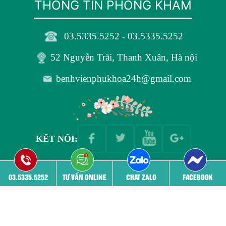
THÔNG TIN PHÒNG KHÁM
03.5335.5252 - 03.5335.5252
52 Nguyễn Trãi, Thanh Xuân, Hà nội
benhvienphukhoa24h@gmail.com
KẾT NỐI:
Bản quyền thuộc
Phòng khám Đa khoa 52 Nguyễn Trãi
03.5335.5252
TƯ VẤN ONLINE
CHAT ZALO
FACEBOOK