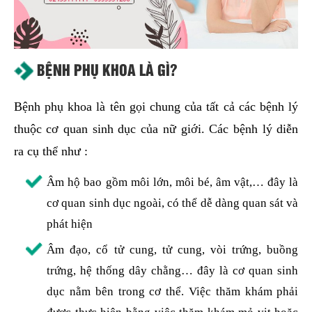
BỆNH PHỤ KHOA LÀ GÌ?
Bệnh phụ khoa là tên gọi chung của tất cả các bệnh lý
thuộc cơ quan sinh dục của nữ giới. Các bệnh lý diễn
ra cụ thể như :
Âm hộ bao gồm môi lớn, môi bé, âm vật,… đây là
cơ quan sinh dục ngoài, có thể dễ dàng quan sát và
phát hiện
Âm đạo, cổ tử cung, tử cung, vòi trứng, buồng
trứng, hệ thống dây chằng… đây là cơ quan sinh
dục nằm bên trong cơ thể. Việc thăm khám phải