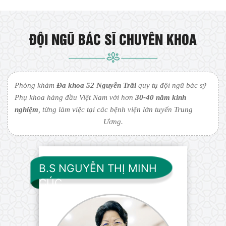
ĐỘI NGŨ BÁC SĨ CHUYÊN KHOA
Phòng khám
Đa khoa 52 Nguyễn Trãi
quy tụ đội ngũ bác sỹ
Phụ khoa hàng đầu Việt Nam với hơn
30-40 năm kinh
nghiệm
, từng làm việc tại các bệnh viện lớn tuyến Trung
Ương.
B.S NGUYỄN THỊ MINH
CÚC