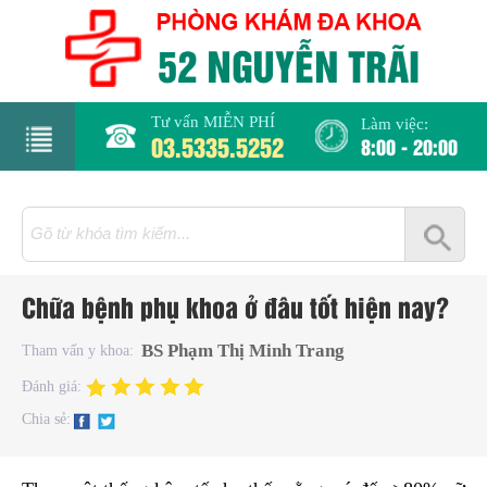
Tư vấn MIỄN PHÍ
Làm việc:
03.5335.5252
8:00 - 20:00
rang
hủ
iới
Chữa bệnh phụ khoa ở đâu tốt hiện nay?
hiệu
BS Phạm Thị Minh Trang
Tham vấn y khoa:
hụ
Đánh giá:
hoa
Chia sẻ:
há