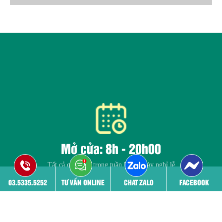
Mở cửa: 8h - 20h00
Tất cả các ngày trong tuần kể cả ngày nghỉ lễ
03.5335.5252
TƯ VẤN ONLINE
CHAT ZALO
FACEBOOK
Trang chủ
Giới thiệu