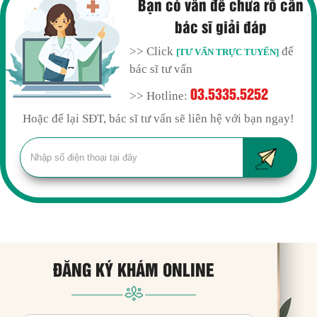
Bạn có vấn đề chưa rõ cần
bác sĩ giải đáp
>> Click
để
[TƯ VẤN TRỰC TUYẾN]
bác sĩ tư vấn
03.5335.5252
>> Hotline:
Hoặc để lại SĐT, bác sĩ tư vấn sẽ liên hệ với bạn ngay!
ĐĂNG KÝ KHÁM ONLINE