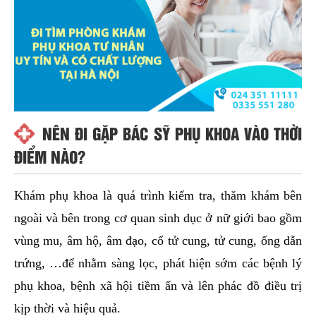
NÊN ĐI GẶP BÁC SỸ PHỤ KHOA VÀO THỜI
ĐIỂM NÀO?
Khám phụ khoa là quá trình kiểm tra, thăm khám bên
ngoài và bên trong cơ quan sinh dục ở nữ giới bao gồm
vùng mu, âm hộ, âm đạo, cổ tử cung, tử cung, ống dẫn
trứng, …để nhằm sàng lọc, phát hiện sớm các bệnh lý
phụ khoa, bệnh xã hội tiềm ẩn và lên phác đồ điều trị
kịp thời và hiệu quả.