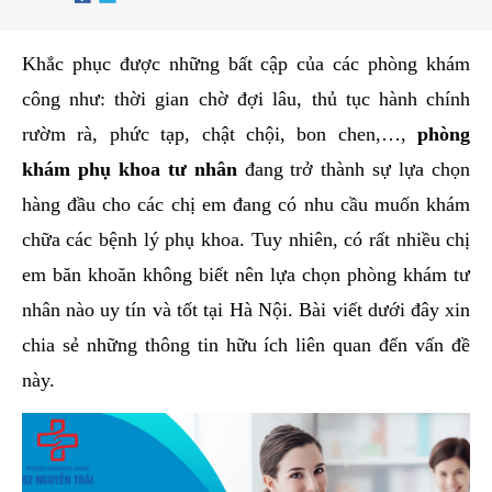
hai
ệnh
Khắc phục được những bất cập của các phòng khám
iết
công như: thời gian chờ đợi lâu, thủ tục hành chính
iệu
rườm rà, phức tạp, chật chội, bon chen,…,
phòng
khám phụ khoa tư nhân
đang trở thành sự lựa chọn
ói
hàng đầu cho các chị em đang có nhu cầu muốn khám
khám
ức
chữa các bệnh lý phụ khoa. Tuy nhiên, có rất nhiều chị
hỏe
em băn khoăn không biết nên lựa chọn phòng khám tư
nhân nào uy tín và tốt tại Hà Nội. Bài viết dưới đây xin
ệnh
chia sẻ những thông tin hữu ích liên quan đến vấn đề
ã
này.
ội
Nam
hoa