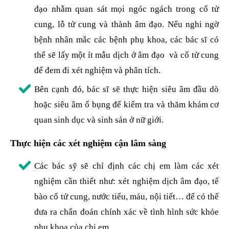
đạo nhằm quan sát mọi ngóc ngách trong cổ tử
cung, lỗ tử cung và thành âm đạo. Nếu nghi ngờ
bệnh nhân mắc các bệnh phụ khoa, các bác sĩ có
thể sẽ lấy một ít mẫu dịch ở âm đạo và cổ tử cung
để đem đi xét nghiệm và phân tích.
Bên cạnh đó, bác sĩ sẽ thực hiện siêu âm đầu dò
hoặc siêu âm ổ bụng để kiểm tra và thăm khám cơ
quan sinh dục và sinh sản ở nữ giới.
Thực hiện các xét nghiệm cận lâm sàng
Các bác sỹ sẽ chỉ định các chị em làm các xét
nghiệm cần thiết như: xét nghiệm dịch âm đạo, tế
bào cổ tử cung, nước tiểu, máu, nội tiết… để có thể
đưa ra chẩn đoán chính xác về tình hình sức khỏe
phụ khoa của chị em.