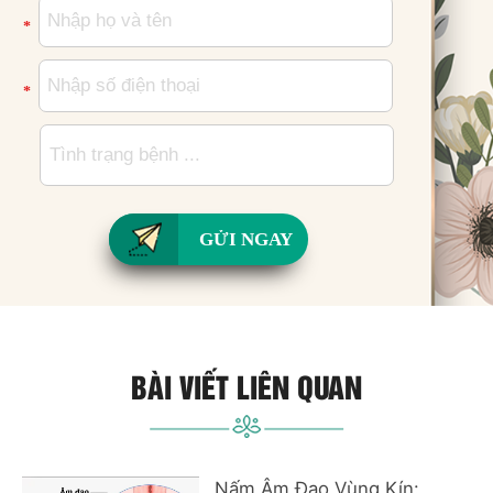
*
*
GỬI NGAY
BÀI VIẾT LIÊN QUAN
Nấm Âm Đạo Vùng Kín: