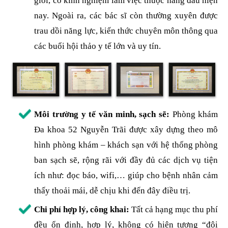
giỏi, có kinh nghiệm làm việc thuộc hàng đầu hiện
nay. Ngoài ra, các bác sĩ còn thường xuyên được
trau dồi năng lực, kiến thức chuyên môn thông qua
các buổi hội thảo y tế lớn và uy tín.
Môi trường y tế văn minh, sạch sẽ:
Phòng khám
Đa khoa 52 Nguyễn Trãi được xây dựng theo mô
hình phòng khám – khách sạn với hệ thống phòng
ban sạch sẽ, rộng rãi với đầy đủ các dịch vụ tiện
ích như: đọc báo, wifi,… giúp cho bệnh nhân cảm
thấy thoải mái, dễ chịu khi đến đây điều trị.
Chi phí hợp lý, công khai:
Tất cả hạng mục thu phí
đều ổn định, hợp lý, không có hiện tượng “đội