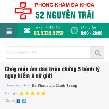
Tư vấn MIỄN PHÍ
Làm việc:
03.5335.5252
8:00 - 20:00
rang
hủ
iới
Chảy máu âm đạo triệu chứng 5 bệnh lý
hiệu
nguy hiểm ở nữ giới
hụ
BS Phạm Thị Minh Trang
Tham vấn y khoa:
hoa
Đánh giá:
Chia sẻ:
há