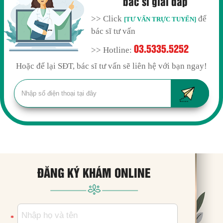
bác sĩ giải đáp
>> Click
để
[TƯ VẤN TRỰC TUYẾN]
bác sĩ tư vấn
03.5335.5252
>> Hotline:
Hoặc để lại SĐT, bác sĩ tư vấn sẽ liên hệ với bạn ngay!
ĐĂNG KÝ KHÁM ONLINE
*