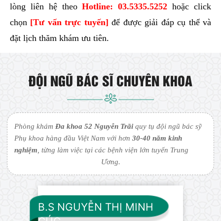
lòng liên hệ theo
Hotline:
03.5335.5252
hoặc click
chọn
[Tư vấn trực tuyến]
để được giải đáp cụ thể và
đặt lịch thăm khám ưu tiên.
ĐỘI NGŨ BÁC SĨ CHUYÊN KHOA
Phòng khám
Đa khoa 52 Nguyễn Trãi
quy tụ đội ngũ bác sỹ
Phụ khoa hàng đầu Việt Nam với hơn
30-40 năm kinh
nghiệm
, từng làm việc tại các bệnh viện lớn tuyến Trung
Ương.
B.S NGUYỄN THỊ MINH