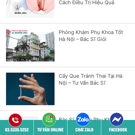
Cách Điều Trị Hiệu Quả
Phòng Khám Phụ Khoa Tốt
Hà Nội – Bác Sĩ Giỏi
Cấy Que Tránh Thai Tại Hà
Nội – Tư Vấn Bác Sĩ
Bác Sĩ Tư Vấn Phụ Khoa –
Giải Đáp Nhanh Chóng
03.5335.5252
TƯ VẤN ONLINE
CHAT ZALO
FACEBOOK