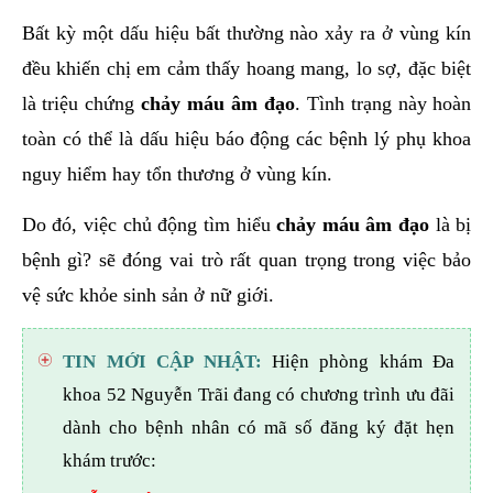
hai
Bất kỳ một dấu hiệu bất thường nào xảy ra ở vùng kín
ệnh
đều khiến chị em cảm thấy hoang mang, lo sợ, đặc biệt
iết
là triệu chứng
chảy máu âm đạo
. Tình trạng này hoàn
iệu
toàn có thể là dấu hiệu báo động các bệnh lý phụ khoa
nguy hiểm hay tổn thương ở vùng kín.
ói
khám
Do đó, việc chủ động tìm hiểu
chảy máu âm đạo
là bị
ức
bệnh gì? sẽ đóng vai trò rất quan trọng trong việc bảo
hỏe
vệ sức khỏe sinh sản ở nữ giới.
ệnh
ã
TIN MỚI CẬP NHẬT:
Hiện phòng khám Đa
ội
khoa 52 Nguyễn Trãi đang có chương trình ưu đãi
dành cho bệnh nhân có mã số đăng ký đặt hẹn
Nam
khám trước:
hoa