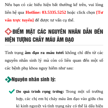
Nếu bạn có các biểu hiện bất thường kể trên, vui lòng
liên hệ qua
Hotline:
03.5335.5252
hoặc click chọn
[Tư
vấn trực tuyến]
để được tư vấn cụ thể.
ĐIỂM MẶT CÁC NGUYÊN NHÂN DẪN ĐẾN
HIỆN TƯỢNG CHẢY MÁU ÂM ĐẠO
Tình trạng
âm đạo ra máu tươi
không chỉ đến từ các
nguyên nhân sinh lý mà còn có liên quan đến một số
các bệnh phụ khoa nguy hiểm như sau:
Nguyên nhân sinh lý:
Do quá trình rụng trứng:
Trong một số trường
hợp, các chị em bị chảy máu âm đạo vào giữa chu
kì kinh nguyệt và tình trạng này có thể là dấu hiệu