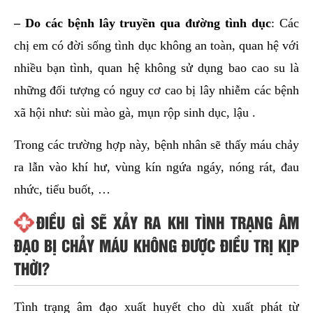
– Do các bệnh lây truyền qua đường tình dục
: Các
chị em có đời sống tình dục không an toàn, quan hệ với
nhiều bạn tình, quan hệ không sử dụng bao cao su là
những đối tượng có nguy cơ cao bị lây nhiễm các bệnh
xã hội như: sùi mào gà, mụn rộp sinh dục, lậu .
Trong các trường hợp này, bệnh nhân sẽ thấy máu chảy
ra lẫn vào khí hư, vùng kín ngứa ngáy, nóng rát, đau
nhức, tiểu buốt, …
ĐIỀU GÌ SẼ XẢY RA KHI TÌNH TRẠNG ÂM
ĐẠO BỊ CHẢY MÁU KHÔNG ĐƯỢC ĐIỀU TRỊ KỊP
THỜI?
Tình trạng âm đạo xuất huyết cho dù xuất phát từ