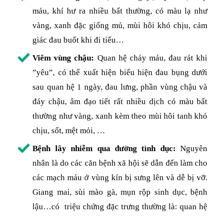
máu, khí hư ra nhiều bất thường, có màu lạ như
vàng, xanh đặc giống mủ, mùi hôi khó chịu, cảm
giác đau buốt khi đi tiểu…
Viêm vùng chậu:
Quan hệ chảy máu, đau rát khi
”yêu”, có thể xuất hiện biểu hiện đau bụng dưới
sau quan hệ 1 ngày, đau lưng, phần vùng chậu và
đáy chậu, âm đạo tiết rất nhiều dịch có màu bất
thường như vàng, xanh kèm theo mùi hôi tanh khó
chịu, sốt, mệt mỏi, …
Bệnh lây nhiễm qua đường tình dục:
Nguyên
nhân là do các căn bệnh xã hội sẽ dẫn đến làm cho
các mạch máu ở vùng kín bị sưng lên và dễ bị vỡ.
Giang mai, sùi mào gà, mụn rộp sinh dục, bệnh
lậu…có triệu chứng đặc trưng thường là: quan hệ