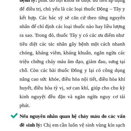
bệnh lý:
phác đồ nội khoa sẽ được ưu tiên áp dụng
để điều trị, chủ yếu là các loại thuốc Đông – Tây y
kết hợp. Các bác sỹ sẽ căn cứ theo từng nguyên
nhân để chỉ định các loại thuốc nào hay liều lượng
ra sao. Trong đó, thuốc Tây y có các ưu điểm như
tiêu diệt các tác nhân gây bệnh một cách nhanh
chóng, kháng viêm, kháng khuẩn, ngăn ngừa các
triệu chứng chảy máu âm đạo, giảm đau, sưng tại
chỗ. Còn các bài thuốc Đông y lại có công dụng
nâng cao sức khỏe, điều hòa nội tiết, điều hòa khí
huyết, điều hòa tỳ vị, sơ can khí, giúp cho chu kỳ
kinh nguyệt đều đặn và ngăn ngừa nguy cơ tái
phát.
Nếu nguyên nhân quan hệ chảy máu do các vấn
đề sinh lý:
Chị em cần luôn vệ sinh vùng kín sạch