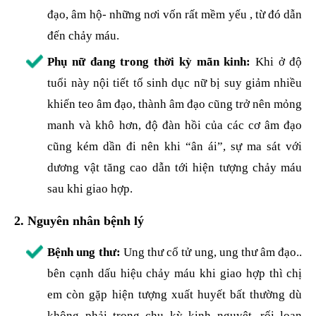
đạo, âm hộ- những nơi vốn rất mềm yếu , từ đó dẫn
đến chảy máu.
Phụ nữ đang trong thời kỳ mãn kinh:
Khi ở độ
tuổi này nội tiết tố sinh dục nữ bị suy giảm nhiều
khiến teo âm đạo, thành âm đạo cũng trở nên mỏng
manh và khô hơn, độ đàn hồi của các cơ âm đạo
cũng kém dần đi nên khi “ân ái”, sự ma sát với
dương vật tăng cao dẫn tới hiện tượng chảy máu
sau khi giao hợp.
2.
Nguyên nhân bệnh lý
Bệnh ung thư:
Ung thư cổ tử ung, ung thư âm đạo..
bên cạnh dấu hiệu chảy máu khi giao hợp thì chị
em còn gặp hiện tượng xuất huyết bất thường dù
không phải trong chu kỳ kinh nguyệt, rối loạn