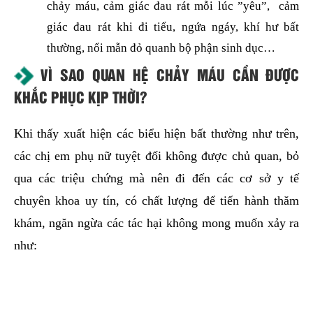
chảy máu, cảm giác đau rát mỗi lúc ”yêu”, cảm
giác đau rát khi đi tiểu, ngứa ngáy, khí hư bất
thường, nổi mẫn đỏ quanh bộ phận sinh dục…
VÌ SAO QUAN HỆ CHẢY MÁU CẦN ĐƯỢC
KHẮC PHỤC KỊP THỜI?
Khi thấy xuất hiện các biểu hiện bất thường như trên,
các chị em phụ nữ tuyệt đối không được chủ quan, bỏ
qua các triệu chứng mà nên đi đến các cơ sở y tế
chuyên khoa uy tín, có chất lượng để tiến hành thăm
khám, ngăn ngừa các tác hại không mong muốn xảy ra
như: