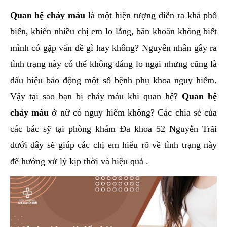
hai
Quan hệ chảy máu
là một hiện tượng diễn ra khá phổ
ệnh
biến, khiến nhiều chị em lo lắng, băn khoăn không biết
iết
mình có gặp vấn đề gì hay không? Nguyên nhân gây ra
iệu
tình trạng này có thể không đáng lo ngại nhưng cũng là
dấu hiệu báo động một số bệnh phụ khoa nguy hiểm.
ói
khám
Vậy tại sao bạn bị chảy máu khi quan hệ?
Quan hệ
ức
chảy máu
ở nữ có nguy hiểm không? Các chia sẻ của
hỏe
các bác sỹ tại phòng khám Đa khoa 52 Nguyễn Trãi
dưới đây sẽ giúp các chị em hiểu rõ về tình trạng này
ệnh
để hướng xử lý kịp thời và hiệu quả .
ã
ội
Nam
hoa