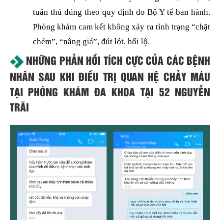
tuân thủ đúng theo quy định do Bộ Y tế ban hành.
Phòng khám cam kết không xảy ra tình trạng “chặt
chém”, “nâng giá”, đút lót, hối lộ.
NHỮNG PHẢN HỒI TÍCH CỰC CỦA CÁC BỆNH
NHÂN SAU KHI ĐIỀU TRỊ QUAN HỆ CHẢY MÁU
TẠI PHÒNG KHÁM ĐA KHOA TẠI 52 NGUYỄN
TRÃI