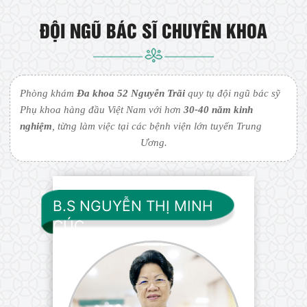
ĐỘI NGŨ BÁC SĨ CHUYÊN KHOA
Phòng khám
Đa khoa 52 Nguyễn Trãi
quy tụ đội ngũ bác sỹ
Phụ khoa hàng đầu Việt Nam với hơn
30-40 năm kinh
nghiệm
, từng làm việc tại các bệnh viện lớn tuyến Trung
Ương.
B.S NGUYỄN THỊ MINH
CÚC