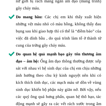
nữ giới bị rách màng ngăn âm đạo (màng trinh)
gây chảy máu.
Do mang bầu:
Các chị em khi thấy xuất hiện
những vệt máu nhỏ có màu hồng, không thấy đau
bụng sau khi giao hợp thì có thể là “điềm báo” của
việc đã dính bầu , do quá trình làm tổ ở thành tử
cung của trứng gây chảy máu.
Do quan hệ quá mạnh bạo gây tổn thương âm
đạo – âm hộ:
Ống âm đạo thông thường được xếp
sát với nhau vì hệ sinh dục của chị em chịu những
ảnh hưởng theo chu kỳ kinh nguyệt nên khi có
kích thích tình dục, các mạch máu sẽ dồn về vùng
sinh dục khiến bộ phận này giãn nở. Bởi vậy, nếu
các quý ông quá hưng phấn, quan hệ thô bạo, tác
động mạnh sẽ gây ra các vết rách xước trong âm