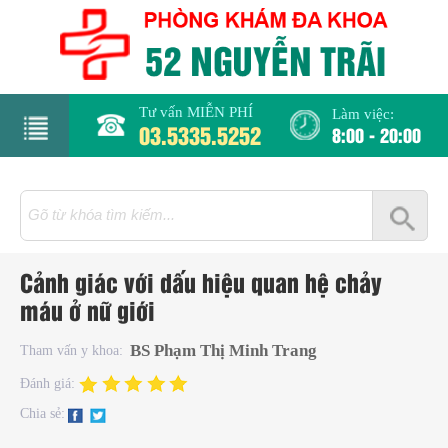
Tư vấn MIỄN PHÍ
Làm việc:
03.5335.5252
8:00 - 20:00
rang
hủ
iới
Cảnh giác với dấu hiệu quan hệ chảy
hiệu
máu ở nữ giới
hụ
BS Phạm Thị Minh Trang
Tham vấn y khoa:
hoa
Đánh giá:
Chia sẻ:
há