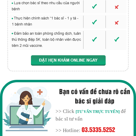
Bạn có vấn đề chưa rõ cần
bác sĩ giải đáp
>> Click
để
[TƯ VẤN TRỰC TUYẾN]
bác sĩ tư vấn
03.5335.5252
>> Hotline: