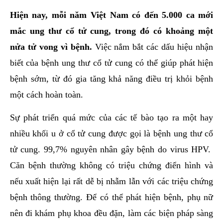
hai
Hiện nay, mỗi năm Việt Nam có đến 5.000 ca mới
ệnh
mắc ung thư cổ tử cung, trong đó có khoảng một
iết
nửa tử vong vì bệnh.
Việc nắm bắt các dấu hiệu nhận
iệu
biết của bệnh ung thư cổ tử cung có thể giúp phát hiện
bệnh sớm, từ đó gia tăng khả năng điều trị khỏi bệnh
ói
khám
một cách hoàn toàn.
ức
Sự phát triển quá mức của các tế bào tạo ra một hay
hỏe
nhiều khối u ở cổ tử cung được gọi là bệnh ung thư cổ
ệnh
tử cung. 99,7% nguyên nhân gây bệnh do virus HPV.
ã
Căn bệnh thường không có triệu chứng điển hình và
ội
nếu xuất hiện lại rất dễ bị nhẫm lẫn với các triệu chứng
bệnh thông thường. Để có thể phát hiện bệnh, phụ nữ
Nam
nên đi khám phụ khoa đều đặn, làm các biện pháp sàng
hoa