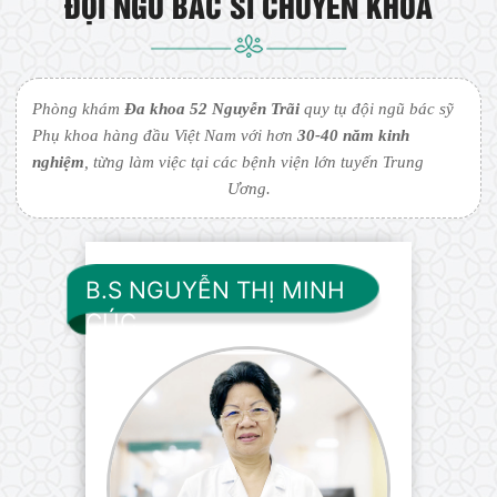
ĐỘI NGŨ BÁC SĨ CHUYÊN KHOA
Phòng khám
Đa khoa 52 Nguyễn Trãi
quy tụ đội ngũ bác sỹ
Phụ khoa hàng đầu Việt Nam với hơn
30-40 năm kinh
nghiệm
, từng làm việc tại các bệnh viện lớn tuyến Trung
Ương.
B.S NGUYỄN THỊ MINH
CÚC