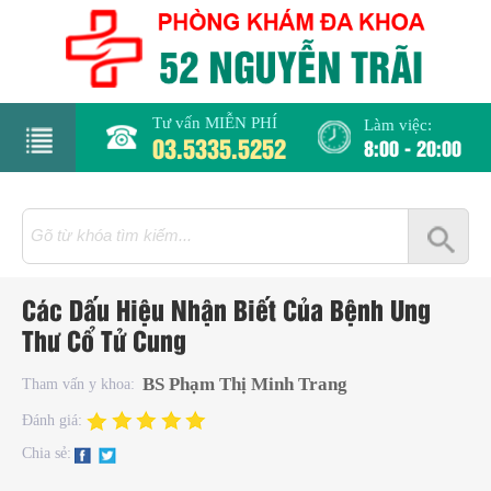
Tư vấn MIỄN PHÍ
Làm việc:
03.5335.5252
8:00 - 20:00
rang
hủ
iới
Các Dấu Hiệu Nhận Biết Của Bệnh Ung
hiệu
Thư Cổ Tử Cung
hụ
BS Phạm Thị Minh Trang
Tham vấn y khoa:
hoa
Đánh giá:
Chia sẻ:
há