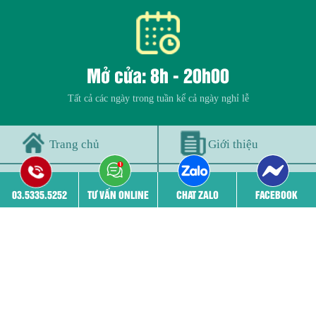
Mở cửa: 8h - 20h00
Tất cả các ngày trong tuần kể cả ngày nghỉ lễ
Trang chủ
Giới thiệu
Đội ngũ bác sĩ
Cơ sở vật chất
03.5335.5252
TƯ VẤN ONLINE
CHAT ZALO
FACEBOOK
Bệnh viêm phụ khoa
Phá thai
THÔNG TIN PHÒNG KHÁM
03.5335.5252 - 03.5335.5252