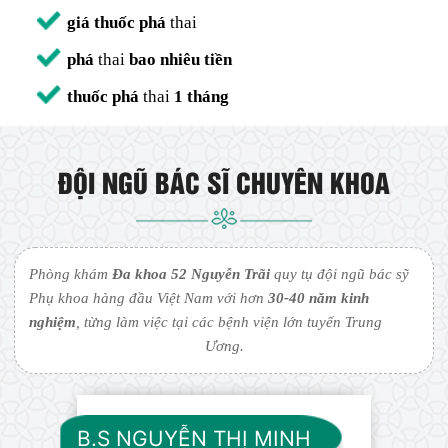
giá thuốc phá
thai
phá
thai
bao nhiêu tiền
thuốc phá
thai
1 tháng
ĐỘI NGŨ BÁC SĨ CHUYÊN KHOA
Phòng khám
Đa khoa 52 Nguyễn Trãi
quy tụ đội ngũ bác sỹ
Phụ khoa hàng đầu Việt Nam với hơn
30-40 năm kinh
nghiệm
, từng làm việc tại các bệnh viện lớn tuyến Trung
Ương.
B.S NGUYỄN THỊ MINH