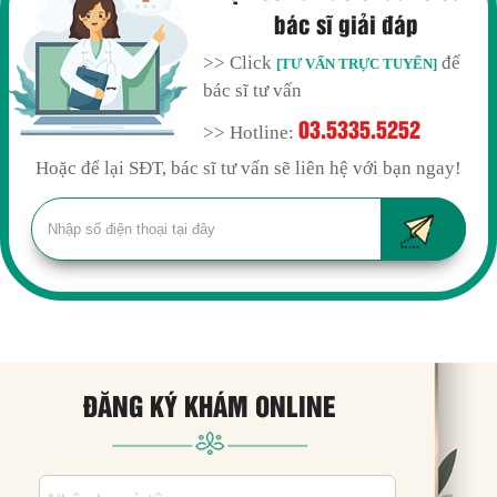
bác sĩ giải đáp
>> Click
để
[TƯ VẤN TRỰC TUYẾN]
bác sĩ tư vấn
03.5335.5252
>> Hotline:
Hoặc để lại SĐT, bác sĩ tư vấn sẽ liên hệ với bạn ngay!
ĐĂNG KÝ KHÁM ONLINE