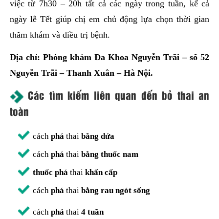
việc từ 7h30 – 20h tất cả các ngày trong tuần, kể cả
ngày lễ Tết giúp chị em chủ động lựa chọn thời gian
thăm khám và điều trị bệnh.
Địa chỉ: Phòng khám Đa Khoa Nguyễn Trãi – số 52
Nguyễn Trãi – Thanh Xuân – Hà Nội.
Các tìm kiếm liên quan đến bỏ thai an
toàn
cách
phá
thai
bằng dứa
cách
phá
thai
bằng thuốc nam
thuốc phá
thai
khẩn cấp
cách
phá
thai
bằng rau ngót sống
cách
phá
thai
4 tuần