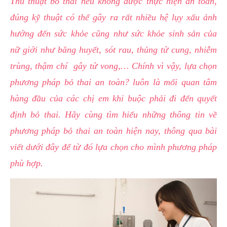
Thủ thuật bỏ thai nếu không được thực hiện an toàn,
hai
đúng kỹ thuật có thể gây ra rất nhiều hệ lụy xấu ảnh
ệnh
hưởng đến sức khỏe cũng như sức khỏe sinh sản của
iết
nữ giới như băng huyết, sót rau, thủng tử cung, nhiễm
iệu
trùng, thậm chí gây tử vong,… Chính vì vậy, lựa chọn
ói
phương pháp bỏ thai an toàn? luôn là mối quan tâm
khám
hàng đầu của các chị em khi buộc phải đi đến quyết
ức
định bỏ thai. Hãy cùng tìm hiểu những thông tin về
hỏe
phương pháp bỏ thai an toàn hiện nay, thông qua bài
viết dưới đây để từ đó lựa chọn cho mình phương pháp
ệnh
phù hợp.
ã
ội
Nam
hoa