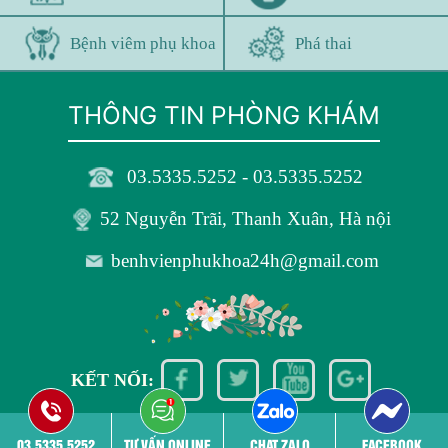
Bệnh viêm phụ khoa
Phá thai
THÔNG TIN PHÒNG KHÁM
03.5335.5252 - 03.5335.5252
52 Nguyễn Trãi, Thanh Xuân, Hà nội
benhvienphukhoa24h@gmail.com
KẾT NỐI:
03.5335.5252
TƯ VẤN ONLINE
CHAT ZALO
FACEBOOK