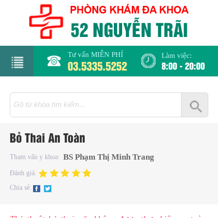
Tư vấn MIỄN PHÍ
Làm việc:
03.5335.5252
8:00 - 20:00
rang
hủ
iới
Bỏ Thai An Toàn
hiệu
BS Phạm Thị Minh Trang
Tham vấn y khoa:
hụ
Đánh giá:
hoa
Chia sẻ:
há