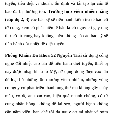
tuyến, tiêu diệt vi khuẩn, ổn định và tái tạo lại các tế
bào đã bị thương tổn.
Trường hợp viêm nhiễm nặng
(cấp độ 2, 3)
các bác sỹ sẽ tiến hành kiểm tra tế bào cổ
tử cung, xem có phát hiện tế bào lạ có nguy cơ gây ung
thư cổ tử cung hay không, nếu không có các bác sỹ sẽ
tiến hành đốt nhiệt để diệt tuyến.
Phòng Khám Đa Khoa 52 Nguyễn Trãi
sử dụng công
nghệ đốt nhiệt cao tần để tiến hành diệt tuyến, thiết bị
này được nhập khẩu từ Mỹ, sử dụng dòng điện cao tần
để loại bỏ những tổn thương viêm nhiễm, những vùng
có nguy cơ phát triển thành ung thư mà không gây chảy
máu, có độ an toàn cao, hiệu quả nhanh chóng, cổ tử
cung nhẵn bóng, không để lại sẹo, người bệnh không
cần nằm viện, hạn chế tối đa nguy cơ tái phát và sớm