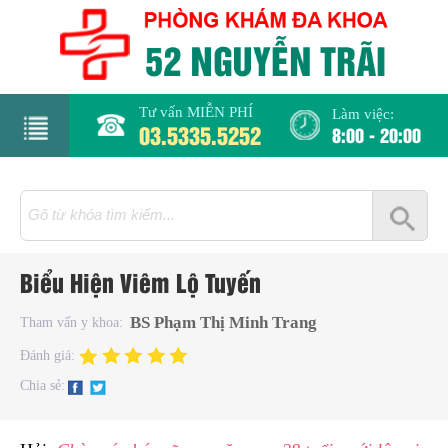
Tư vấn MIỄN PHÍ
Làm việc:
03.5335.5252
8:00 - 20:00
rang
hủ
iới
Biểu Hiện Viêm Lộ Tuyến
hiệu
BS Phạm Thị Minh Trang
Tham vấn y khoa:
hụ
Đánh giá:
hoa
Chia sẻ:
há