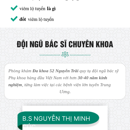
là gì
viêm lộ tuyến
đốt
viêm lộ tuyến
ĐỘI NGŨ BÁC SĨ CHUYÊN KHOA
Phòng khám
Đa khoa 52 Nguyễn Trãi
quy tụ đội ngũ bác sỹ
Phụ khoa hàng đầu Việt Nam với hơn
30-40 năm kinh
nghiệm
, từng làm việc tại các bệnh viện lớn tuyến Trung
Ương.
B.S NGUYỄN THỊ MINH
CÚC