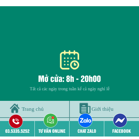
Mở cửa: 8h - 20h00
Tất cả các ngày trong tuần kể cả ngày nghỉ lễ
Trang chủ
Giới thiệu
Đội ngũ bác sĩ
Cơ sở vật chất
03.5335.5252
TƯ VẤN ONLINE
CHAT ZALO
FACEBOOK