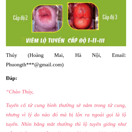
Thúy (Hoàng Mai, Hà Nội, Email:
Phuongth***@gmail.com)
Đáp:
“Chào Thúy,
Tuyến cổ tử cung bình thường sẽ nằm trong tử cung,
nhưng vì lý do nào đó mà bị lộn ra ngoài gọi là lộ
tuyến. Nhìn bằng mắt thường thì lộ tuyến giống như