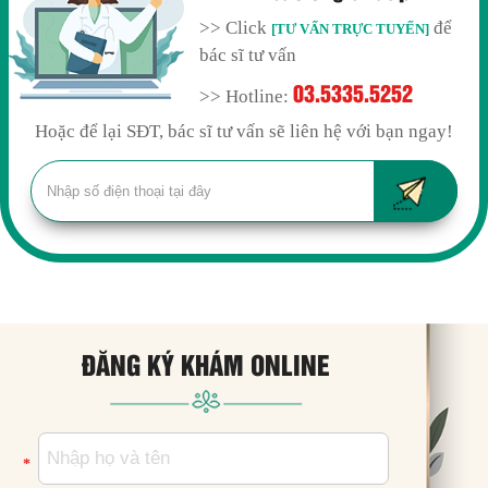
>> Click
để
[TƯ VẤN TRỰC TUYẾN]
bác sĩ tư vấn
03.5335.5252
>> Hotline:
Hoặc để lại SĐT, bác sĩ tư vấn sẽ liên hệ với bạn ngay!
ĐĂNG KÝ KHÁM ONLINE
*