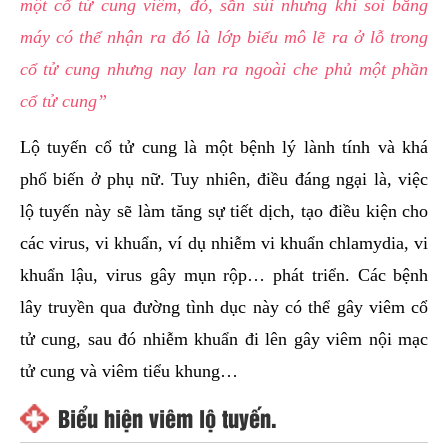
một cổ tử cung viêm, đỏ, sần sùi nhưng khi soi bằng
máy có thể nhận ra đó là lớp biểu mô lẽ ra ở lỗ trong
cổ tử cung nhưng nay lan ra ngoài che phủ một phần
cổ tử cung”
Lộ tuyến cổ tử cung là một bệnh lý lành tính và khá
phổ biến ở phụ nữ. Tuy nhiên, điều đáng ngại là, việc
lộ tuyến này sẽ làm tăng sự tiết dịch, tạo điều kiện cho
các virus, vi khuẩn, ví dụ nhiễm vi khuẩn chlamydia, vi
khuẩn lậu, virus gây mụn rộp… phát triển. Các bệnh
lây truyền qua đường tình dục này có thể gây viêm cổ
tử cung, sau đó nhiễm khuẩn đi lên gây viêm nội mạc
tử cung và viêm tiểu khung…
Biểu hiện viêm lộ tuyến.