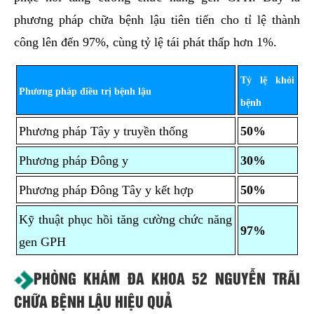
Tỷ lệ khỏi
Phương pháp điều trị bệnh lậu
bệnh
Phương pháp Tây y truyền thống
50%
Phương pháp Đông y
30%
Phương pháp Đông Tây y kết hợp
50%
Kỹ thuật phục hồi tăng cường chức năng
97%
gen GPH
PHÒNG KHÁM ĐA KHOA 52 NGUYỄN TRÃI
CHỮA BỆNH LẬU HIỆU QUẢ
Để tư vấn và áp dụng cho bệnh nhân phương pháp
chữa bệnh lậu an toàn, phù hợp và hiệu quả hiện nay,