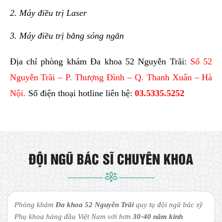
Địa chỉ phòng khám Đa khoa 52 Nguyễn Trãi:
Số 52
Nguyễn Trãi – P. Thượng Đình – Q. Thanh Xuân – Hà
Nội.
Số điện thoại hotline liên hệ:
03.5335.5252
ĐỘI NGŨ BÁC SĨ CHUYÊN KHOA
Phòng khám
Đa khoa 52 Nguyễn Trãi
quy tụ đội ngũ bác sỹ
Phụ khoa hàng đầu Việt Nam với hơn
30-40 năm kinh
nghiệm
, từng làm việc tại các bệnh viện lớn tuyến Trung
Ương.