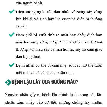
của người bệnh.
Hiện tượng ngứa rát, đau nhức và sưng tấy vùng
kín khi đi vệ sinh hay lúc quan hệ diễn ra thường
xuyên.
Nam giới bị xuất tinh ra máu hay chảy dịch ban
mai lúc sáng sớm, nữ giới bị ra nhiều khí hư bất
thường với màu sắc và mùi hôi lạ, hay có cảm giác
đau bụng dưới.
Bệnh nhân có thể bị cảm nhẹ, sốt cao, cơ thể luôn
mệt mỏi và có cảm giác buồn nôn.
BỆNH LẬU LÂY QUA ĐƯỜNG NÀO?
Nguyên nhân gây ra bệnh lậu chính là do song cầu lậu
khuẩn xâm nhập vào cơ thể, những chúng lây nhiễm