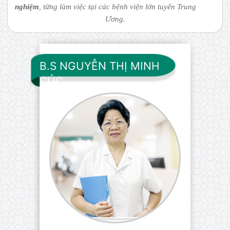
B.S NGUYỄN THỊ MINH
CÚC
Chuyên khoa Phụ sản I
• Thành viên ưu tú và tích cực của Hội Sản