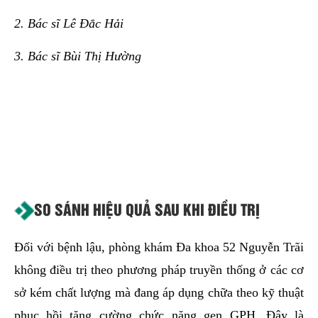
2. Bác sĩ Lê Đắc Hải
3. Bác sĩ Bùi Thị Hường
SO SÁNH HIỆU QUẢ SAU KHI ĐIỀU TRỊ
Đối với bệnh lậu, phòng khám Đa khoa 52 Nguyễn Trãi
không điều trị theo phương pháp truyền thống ở các cơ
sở kém chất lượng mà đang áp dụng chữa theo kỹ thuật
phục hồi tăng cường chức năng gen GPH. Đây là
phương pháp chữa bệnh lậu tiên tiến cho tỉ lệ thành
công lên đến 97%, cùng tỷ lệ tái phát thấp hơn 1%.