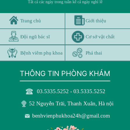
Đội ngũ bác sĩ
Cơ sở vật chất
Bệnh viêm phụ khoa
Phá thai
THÔNG TIN PHÒNG KHÁM
03.5335.5252 - 03.5335.5252
52 Nguyễn Trãi, Thanh Xuân, Hà nội
benhvienphukhoa24h@gmail.com
KẾT NỐI: