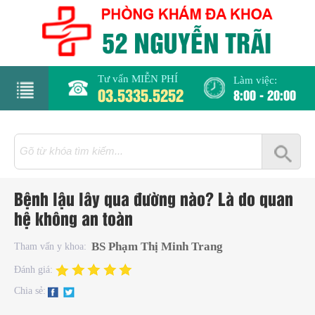
Tư vấn MIỄN PHÍ
Làm việc:
03.5335.5252
8:00 - 20:00
rang
hủ
iới
Bệnh lậu lây qua đường nào? Là do quan
hiệu
hệ không an toàn
hụ
BS Phạm Thị Minh Trang
Tham vấn y khoa:
hoa
Đánh giá:
Chia sẻ:
há