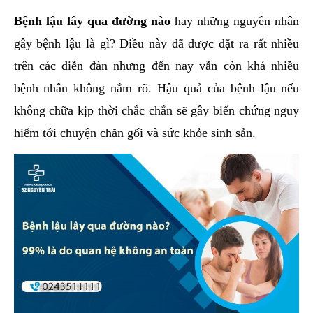
hai
Bệnh lậu lây qua đường nào
hay những nguyên nhân
ệnh
gây bệnh lậu là gì? Điều này đã được đặt ra rất nhiều
iết
trên các diễn đàn nhưng đến nay vẫn còn khá nhiều
iệu
bệnh nhân không nắm rõ. Hậu quả của bệnh lậu nếu
không chữa kịp thời chắc chắn sẽ gây biến chứng nguy
ói
khám
hiểm tới chuyện chăn gối và sức khỏe sinh sản.
ức
hỏe
ệnh
ã
ội
Nam
hoa