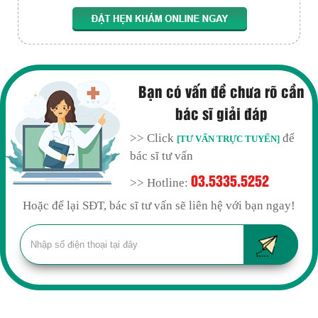
Bạn có vấn đề chưa rõ cần
bác sĩ giải đáp
>> Click
để
[TƯ VẤN TRỰC TUYẾN]
bác sĩ tư vấn
03.5335.5252
>> Hotline:
Hoặc để lại SĐT, bác sĩ tư vấn sẽ liên hệ với bạn ngay!
ĐĂNG KÝ KHÁM ONLINE