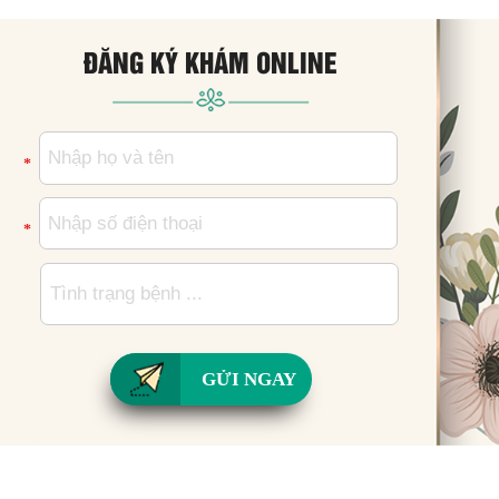
*
*
GỬI NGAY
BÀI VIẾT LIÊN QUAN