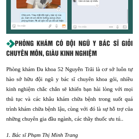
PHÒNG KHÁM CÓ ĐỘI NGŨ Y BÁC SĨ GIỎI
CHUYÊN MÔN, GIÀU KINH NGHIỆM
Phòng khám Đa khoa 52 Nguyễn Trãi là cơ sở luôn tự
hào sở hữu đội ngũ y bác sĩ chuyên khoa gỏi, nhiều
kinh nghiệm chắc chắn sẽ khiến bạn hài lòng với mọi
thủ tục và các khâu khám chữa bệnh trong suốt quá
trình khám chữa bệnh lậu, cùng với đó là sự hỗ trợ của
những chuyên gia đầu ngành, các thầy thuốc ưu tú..
1. Bác sĩ Phạm Thị Minh Trang