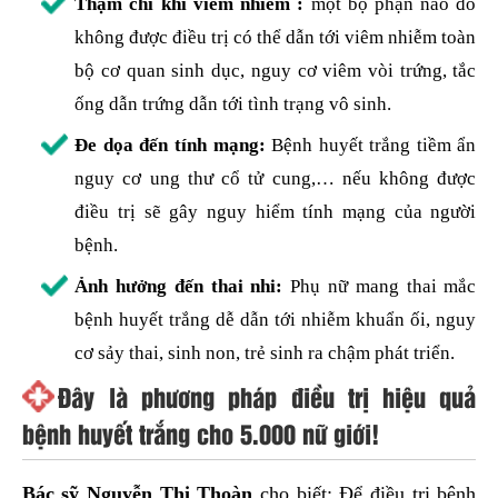
Thậm chí khi viêm nhiễm :
một bộ phận nào đó
không được điều trị có thể dẫn tới viêm nhiễm toàn
bộ cơ quan sinh dục, nguy cơ viêm vòi trứng, tắc
ống dẫn trứng dẫn tới tình trạng vô sinh.
Đe dọa đến tính mạng:
Bệnh huyết trắng tiềm ẩn
nguy cơ ung thư cổ tử cung,… nếu không được
điều trị sẽ gây nguy hiểm tính mạng của người
bệnh.
Ảnh hưởng đến thai nhi:
Phụ nữ mang thai mắc
bệnh huyết trắng dễ dẫn tới nhiễm khuẩn ối, nguy
cơ sảy thai, sinh non, trẻ sinh ra chậm phát triển.
Đây là phương pháp điều trị hiệu quả
bệnh huyết trắng cho 5.000 nữ giới!
Bác sỹ Nguyễn Thị Thoàn
cho biết: Để điều trị bệnh