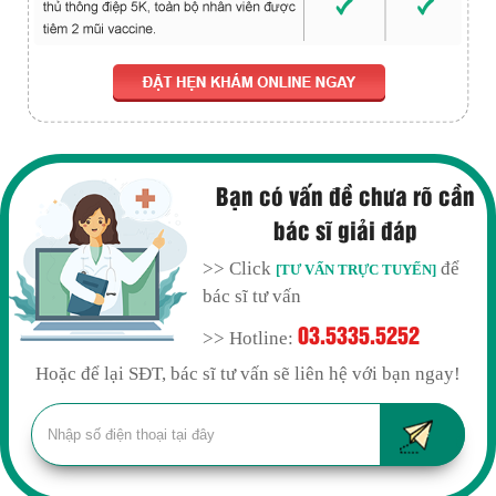
Bạn có vấn đề chưa rõ cần
bác sĩ giải đáp
>> Click
để
[TƯ VẤN TRỰC TUYẾN]
bác sĩ tư vấn
03.5335.5252
>> Hotline:
Hoặc để lại SĐT, bác sĩ tư vấn sẽ liên hệ với bạn ngay!