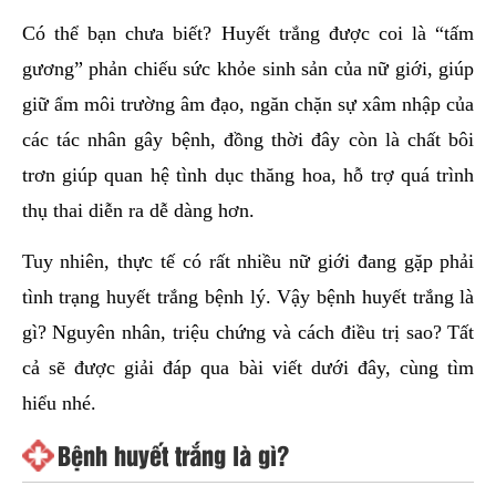
hai
Có thể bạn chưa biết? Huyết trắng được coi là “tấm
ệnh
gương” phản chiếu sức khỏe sinh sản của nữ giới, giúp
iết
giữ ẩm môi trường âm đạo, ngăn chặn sự xâm nhập của
iệu
các tác nhân gây bệnh, đồng thời đây còn là chất bôi
trơn giúp quan hệ tình dục thăng hoa, hỗ trợ quá trình
ói
khám
thụ thai diễn ra dễ dàng hơn.
ức
Tuy nhiên, thực tế có rất nhiều nữ giới đang gặp phải
hỏe
tình trạng huyết trắng bệnh lý. Vậy bệnh huyết trắng là
ệnh
gì? Nguyên nhân, triệu chứng và cách điều trị sao? Tất
ã
cả sẽ được giải đáp qua bài viết dưới đây, cùng tìm
ội
hiểu nhé.
Nam
Bệnh huyết trắng là gì?
hoa