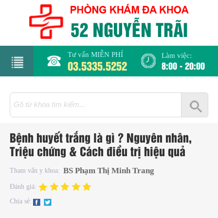
Tư vấn MIỄN PHÍ
Làm việc:
03.5335.5252
8:00 - 20:00
rang
hủ
iới
Bệnh huyết trắng là gì ? Nguyên nhân,
hiệu
Triệu chứng & Cách điều trị hiệu quả
hụ
BS Phạm Thị Minh Trang
Tham vấn y khoa:
hoa
Đánh giá:
Chia sẻ:
há