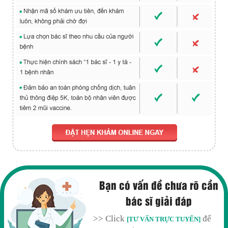
Bạn có vấn đề chưa rõ cần
bác sĩ giải đáp
>> Click
để
[TƯ VẤN TRỰC TUYẾN]