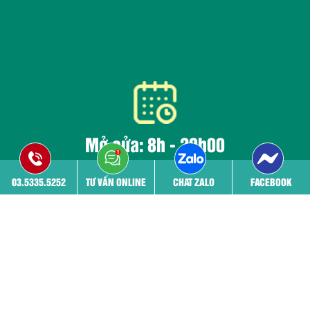
Mở cửa: 8h - 20h00
Tất cả các ngày trong tuần kể cả ngày nghỉ lễ
03.5335.5252
TƯ VẤN ONLINE
CHAT ZALO
FACEBOOK
Trang chủ
Giới thiệu
Đội ngũ bác sĩ
Cơ sở vật chất
Bệnh viêm phụ khoa
Phá thai