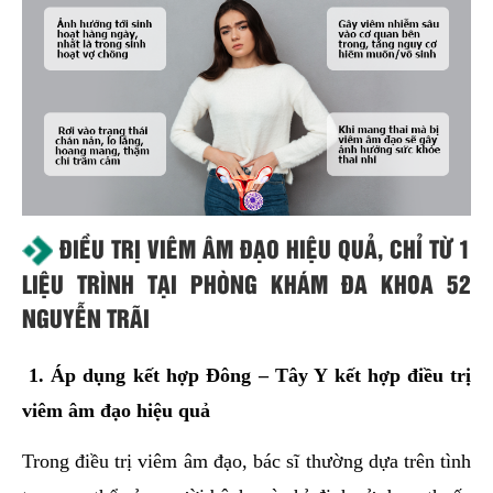
ĐIỀU TRỊ VIÊM ÂM ĐẠO HIỆU QUẢ, CHỈ TỪ 1
LIỆU TRÌNH TẠI PHÒNG KHÁM ĐA KHOA 52
NGUYỄN TRÃI
1. Áp dụng kết hợp Đông – Tây Y kết hợp điều trị
viêm âm đạo hiệu quả
Trong điều trị viêm âm đạo, bác sĩ thường dựa trên tình