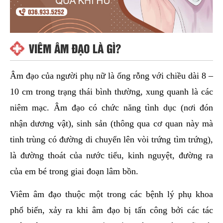
VIÊM ÂM ĐẠO LÀ GÌ?
Âm đạo của người phụ nữ là ống rỗng với chiều dài 8 –
10 cm trong trạng thái bình thường, xung quanh là các
niêm mạc. Âm đạo có chức năng tình dục (nơi đón
nhận dương vật), sinh sản (thông qua cơ quan này mà
tinh trùng có đường di chuyển lên vòi trứng tìm trứng),
là đường thoát của nước tiểu, kinh nguyệt, đường ra
của em bé trong giai đoạn lâm bồn.
Viêm âm đạo thuộc một trong các bệnh lý phụ khoa
phổ biến, xảy ra khi âm đạo bị tấn công bởi các tác