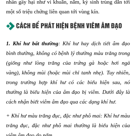
nhân gây hại như vi khuẩn, nấm, ký sinh trùng dẫn tới
một số triệu chứng liên quan tới vùng kín.
CÁCH ĐỂ PHÁT HIỆN BỆNH VIÊM ÂM ĐẠO
1.
Khí hư bất thường
: Khí hư hay dịch tiết âm đạo
bình thường, không có bệnh lý thường màu trắng trong
(giống như lòng trắng của trứng gà hoặc hơi ngả
vàng), không mùi (hoặc mùi chỉ tanh nhẹ). Tuy nhiên,
trong trường hợp khí hư có các biểu hiện sau, nó
thường là biểu hiện của âm đạo bị viêm. Dưới đây là
cách nhận biết viêm âm đạo qua các dạng khí hư.
+ Khí hư màu trắng đục, đặc như phô mai: Khí hư màu
trắng đục, đặc như phô mai thường là biểu hiện của
viêm âm đạo do nấm.