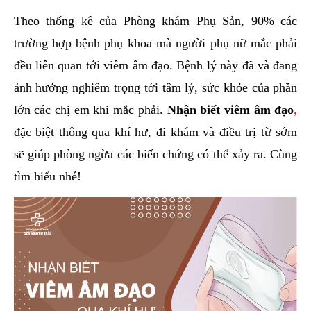
hai
Theo thống kê của Phòng khám Phụ Sản, 90% các
ệnh
trường hợp bệnh phụ khoa mà người phụ nữ mắc phải
iết
đều liên quan tới viêm âm đạo. Bệnh lý này đã và đang
iệu
ảnh hưởng nghiêm trọng tới tâm lý, sức khỏe của phần
lớn các chị em khi mắc phải.
Nhận biết viêm âm đạo
,
ói
khám
đặc biệt thông qua khí hư, đi khám và điều trị từ sớm
ức
sẽ giúp phòng ngừa các biến chứng có thể xảy ra. Cùng
hỏe
tìm hiểu nhé!
ệnh
ã
ội
Nam
hoa