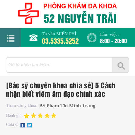
Tư vấn MIỄN PHÍ
Làm việc:
03.5335.5252
8:00 - 20:00
rang
hủ
iới
[Bác sỹ chuyên khoa chia sẻ] 5 Cách
hiệu
nhận biết viêm âm đạo chính xác
hụ
BS Phạm Thị Minh Trang
Tham vấn y khoa:
hoa
Đánh giá:
Chia sẻ:
há