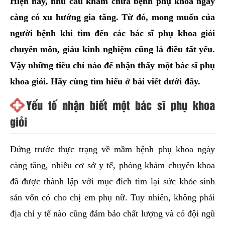
Hiện nay, nhu cầu khám chữa bệnh phụ khoa ngày
hai
càng có xu hướng gia tăng. Từ đó, mong muốn của
ệnh
người bệnh khi tìm đến các bác sĩ phụ khoa giỏi
iết
chuyên môn, giàu kinh nghiệm cũng là điều tất yếu.
iệu
Vậy những tiêu chí nào để nhận thấy một bác sĩ phụ
ói
khoa giỏi. Hãy cùng tìm hiểu ở bài viết dưới đây.
khám
Yếu tố nhận biết một bác sĩ phụ khoa
ức
giỏi
hỏe
ệnh
Đứng trước thực trạng về mầm bệnh phụ khoa ngày
ã
càng tăng, nhiều cơ sở y tế, phòng khám chuyên khoa
ội
đã được thành lập với mục đích tìm lại sức khỏe sinh
sản vốn có cho chị em phụ nữ. Tuy nhiên, không phải
Nam
địa chỉ y tế nào cũng đảm bảo chất lượng và có đội ngũ
hoa