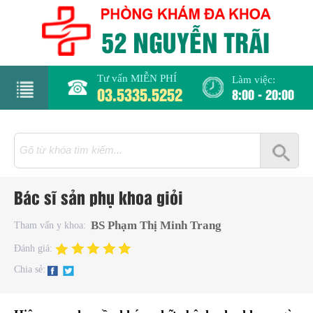
Tư vấn MIỄN PHÍ
Làm việc:
03.5335.5252
8:00 - 20:00
rang
hủ
iới
Bác sĩ sản phụ khoa giỏi
hiệu
BS Phạm Thị Minh Trang
Tham vấn y khoa:
hụ
Đánh giá:
hoa
Chia sẻ:
há