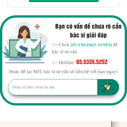
Bạn có vấn đề chưa rõ cần
bác sĩ giải đáp
>> Click
để
[TƯ VẤN TRỰC TUYẾN]
bác sĩ tư vấn
03.5335.5252
>> Hotline:
Hoặc để lại SĐT, bác sĩ tư vấn sẽ liên hệ với bạn ngay!