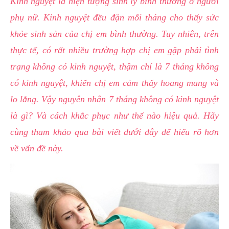
Kinh nguyệt là hiện tượng sinh lý bình thường ở người
hai
phụ nữ. Kinh nguyệt đều đặn mỗi tháng cho thấy sức
ệnh
khỏe sinh sản của chị em bình thường. Tuy nhiên, trên
iết
thực tế, có rất nhiều trường hợp chị em gặp phải tình
iệu
trạng không có kinh nguyệt, thậm chí là 7 tháng không
ói
có kinh nguyệt, khiến chị em cảm thấy hoang mang và
khám
lo lắng. Vậy nguyên nhân 7 tháng không có kinh nguyệt
ức
là gì? Và cách khắc phục như thế nào hiệu quả. Hãy
hỏe
cùng tham khảo qua bài viết dưới đây để hiểu rõ hơn
về vấn đề này.
ệnh
ã
ội
Nam
hoa