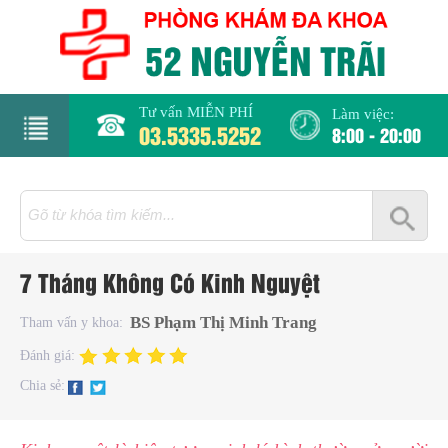
Tư vấn MIỄN PHÍ
Làm việc:
03.5335.5252
8:00 - 20:00
rang
hủ
iới
7 Tháng Không Có Kinh Nguyệt
hiệu
BS Phạm Thị Minh Trang
Tham vấn y khoa:
hụ
Đánh giá:
hoa
Chia sẻ:
há