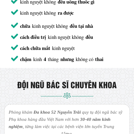
đều uống thuốc gì
kinh nguyệt không
ra được
kinh nguyệt không
chữa
đều tại nhà
kinh nguyệt không
cách điều trị
đều
kinh nguyệt không
cách chữa mất
kinh nguyệt
chậm
4
nhưng
thai
kinh
tháng
không có
ĐỘI NGŨ BÁC SĨ CHUYÊN KHOA
Phòng khám
Đa khoa 52 Nguyễn Trãi
quy tụ đội ngũ bác sỹ
Phụ khoa hàng đầu Việt Nam với hơn
30-40 năm kinh
nghiệm
, từng làm việc tại các bệnh viện lớn tuyến Trung
Ương.